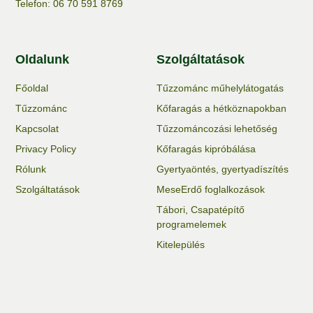
Telefon: 06 70 591 8769
Oldalunk
Szolgáltatások
Főoldal
Tűzzománc műhelylátogatás
Tűzzománc
Kőfaragás a hétköznapokban
Kapcsolat
Tűzzománcozási lehetőség
Privacy Policy
Kőfaragás kipróbálása
Rólunk
Gyertyaöntés, gyertyadíszítés
Szolgáltatások
MeseErdő foglalkozások
Tábori, Csapatépítő
programelemek
Kitelepülés