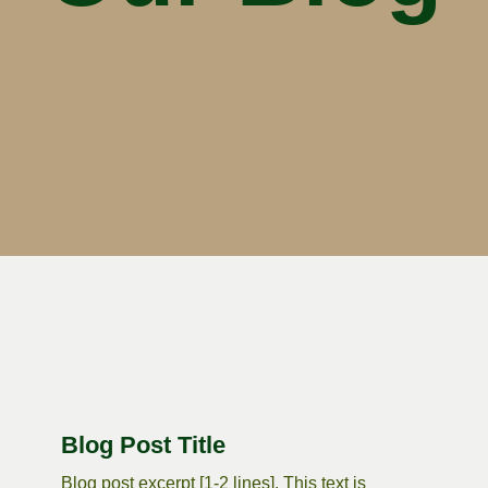
Blog Post Title
Blog post excerpt [1-2 lines]. This text is