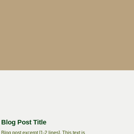
Blog Post Title
Blog post excerpt [1-2 lines]. This text is