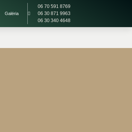
06 70 591 8769
Galéria
06 30 871 9963
06 30 340 4648