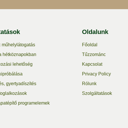
tatások
Oldalunk
 műhelylátogatás
Főoldal
a hétköznapokban
Tűzzománc
ozási lehetőség
Kapcsolat
kipróbálása
Privacy Policy
s, gyertyadíszítés
Rólunk
oglalkozások
Szolgáltatások
apatépítő programelemek