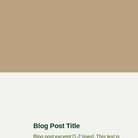
Blog Post Title
Blog post excerpt [1-2 lines]. This text is