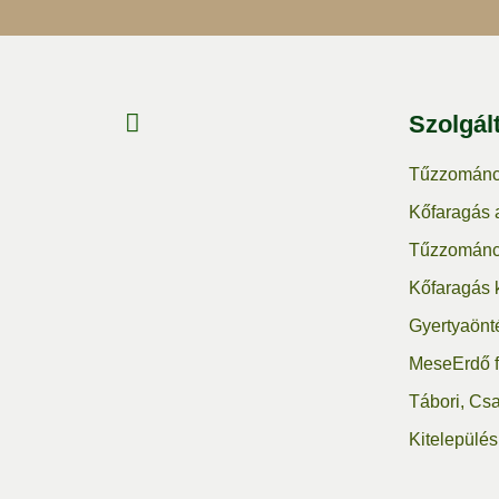
Szolgál
Tűzzománc
Kőfaragás 
Tűzzománc
Kőfaragás 
Gyertyaönté
MeseErdő f
Tábori, Cs
Kitelepülés